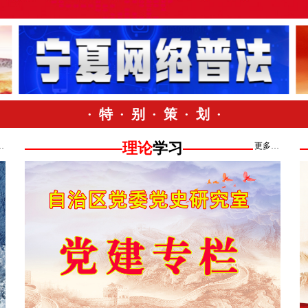
· 特 · 别 · 策 · 划 ·
理论
学习
…
更多…