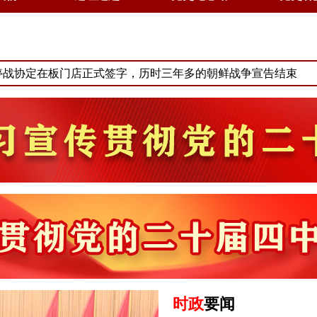
 朝鲜停战协定在板门店正式签字，历时三年多的朝鲜战争宣告结束
时政
要闻