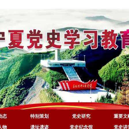
动态
特别策划
党史研究
重要文
人物
遗址遗迹
党史纪念馆
党史讲