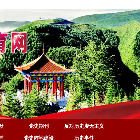
献
党史期刊
反对历史虚无主义
堂
党史阵地建设
历史事件