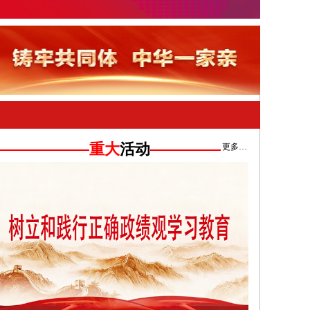
重大
活动
更多…